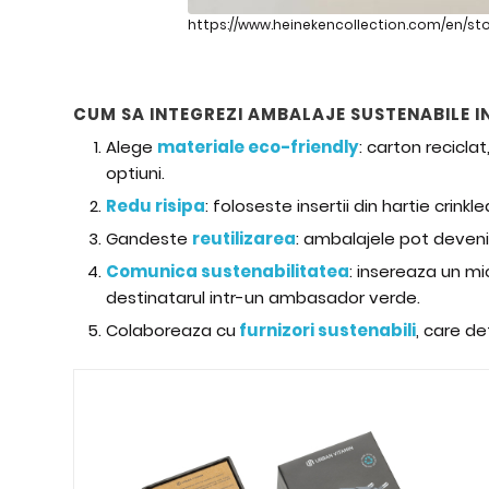
https://www.heinekencollection.com/en/st
CUM SA INTEGREZI AMBALAJE SUSTENABILE I
Alege
materiale eco-friendly
: carton recicla
optiuni.
Redu risipa
: foloseste insertii din hartie crink
Gandeste
reutilizarea
: ambalajele pot deveni 
Comunica sustenabilitatea
: insereaza un mi
destinatarul intr-un ambasador verde.
Colaboreaza cu
furnizori sustenabili
, care de