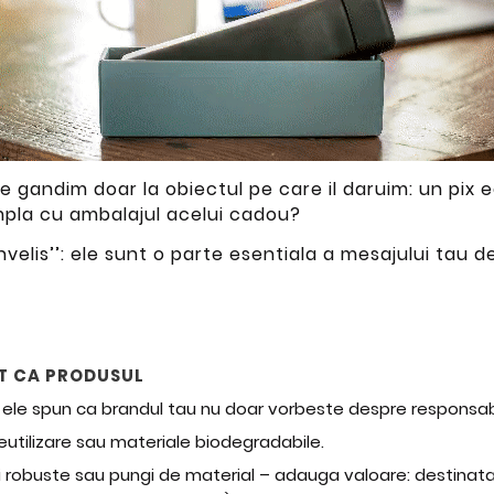
gandim doar la obiectul pe care il daruim: un pix ec
mpla cu ambalajul acelui cadou?
velis’’: ele sunt o parte esentiala a mesajului tau 
LT CA PRODUSUL
 ele spun ca brandul tau nu doar vorbeste despre responsabil
 reutilizare sau materiale biodegradabile.
 robuste sau pungi de material – adauga valoare: destinataru