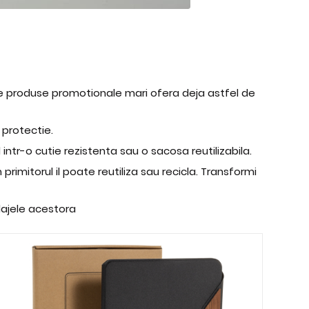
i de produse promotionale mari ofera deja astfel de
e protectie.
ntr-o cutie rezistenta sau o sacosa reutilizabila.
rimitorul il poate reutiliza sau recicla. Transformi
lajele acestora