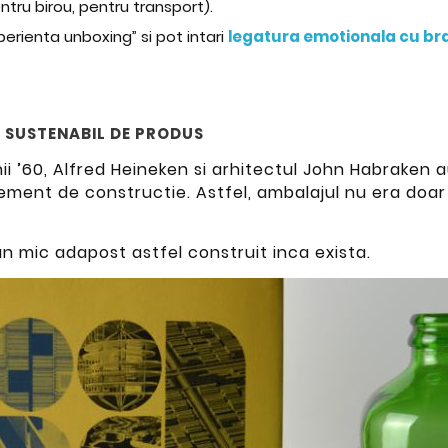
ntru birou, pentru transport).
perienta unboxing” si pot intari
legatura emotionala cu br
J SUSTENABIL DE PRODUS
anii ’60, Alfred Heineken si arhitectul John Habraken a
lement de constructie. Astfel, ambalajul nu era doar
un mic adapost astfel construit inca exista.