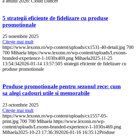
a anului 2026: Cloud Dancer
5 strategii eficiente de fidelizare cu produse
promotionale
25 noiembrie 2025
Citește mai mult
https://www.lexonn.ro/wp-content/uploads/cx1531-40-detail.jpg
700
700
Mihaela
https://www.lexonn.ro/wp-content/uploads/Lexonn-
branded-experience-1-1030x469.png
Mihaela
2025-11-25
13:54:34
2026-01-14 13:57:50
5 strategii eficiente de fidelizare cu
produse promotionale
Produse promotionale pentru sezonul rece: cum
sa alegi cadouri utile si memorabile
23 octombrie 2025
Citește mai mult
https://www.lexonn.ro/wp-content/uploads/cx1557-05-
print.jpg
700
700
Mihaela
https://www.lexonn.ro/wp-
content/uploads/Lexonn-branded-experience-1-1030x469.png
Mihaela
2025-10-23 17:36:39
2026-01-16 16:35:12
Produse