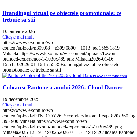
Brandingul vizual pe obiectele promotionale: ce
trebuie sa stii
16 ianuarie 2026
Citește mai mult
https://www.lexonn.ro/wp-
content/uploads/p309.08__p309.0800__1013.jpg
1565
1819
Mihaela
https://www.lexonn.ro/wp-content/uploads/Lexonn-
branded-experience-1-1030x469.png
Mihaela
2026-01-16
15:51:19
2026-01-16 15:55:35
Brandingul vizual pe obiectele
promotionale: ce trebuie sa stii
www.pantone.com
Culoarea Pantone a anului 2026: Cloud Dancer
19 decembrie 2025
Citește mai mult
https://www.lexonn.ro/wp-
content/uploads/PTN_COY26_SecondaryImage_Leap_820x360.jpg
395
900
Mihaela
https://www.lexonn.ro/wp-
content/uploads/Lexonn-branded-experience-1-1030x469.png
Mihaela
2025-12-19 14:40:26
2026-01-15 14:41:42
Culoarea Pantone