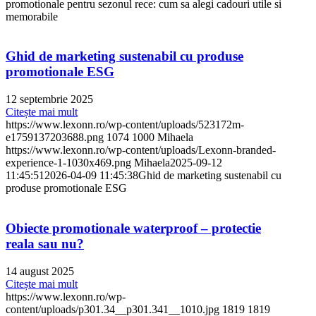
promotionale pentru sezonul rece: cum sa alegi cadouri utile si
memorabile
Ghid de marketing sustenabil cu produse
promotionale ESG
12 septembrie 2025
Citește mai mult
https://www.lexonn.ro/wp-content/uploads/523172m-
e1759137203688.png
1074
1000
Mihaela
https://www.lexonn.ro/wp-content/uploads/Lexonn-branded-
experience-1-1030x469.png
Mihaela
2025-09-12
11:45:51
2026-04-09 11:45:38
Ghid de marketing sustenabil cu
produse promotionale ESG
Obiecte promotionale waterproof – protectie
reala sau nu?
14 august 2025
Citește mai mult
https://www.lexonn.ro/wp-
content/uploads/p301.34__p301.341__1010.jpg
1819
1819