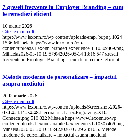
7 greseli frecvente in Employer Branding – cum
le remediezi eficient
10 martie 2026
Citește mai mult
https://www.lexonn.ro/wp-content/uploads/empl-br.png
1024
1536
Mihaela
https://www.lexonn.ro/wp-
content/uploads/Lexonn-branded-experience-1-1030x469.png
Mihaela
2026-03-10 19:57:04
2026-05-14 18:16:54
7 greseli
frecvente in Employer Branding – cum le remediezi eficient
Metode moderne de personalizare – impactul
asupra mediului
20 februarie 2026
Citește mai mult
https://www.lexonn.ro/wp-content/uploads/Screenshot-2026-
03-04-at-15-34-48-Decoration-Laser-Engraving-XD-
Connects.png
510
822
Mihaela
https://www.lexonn.ro/wp-
content/uploads/Lexonn-branded-experience-1-1030x469.png
Mihaela
2026-02-20 16:35:42
2026-05-29 23:16:53
Metode
moderne de personalizare – impactul asupra mediului