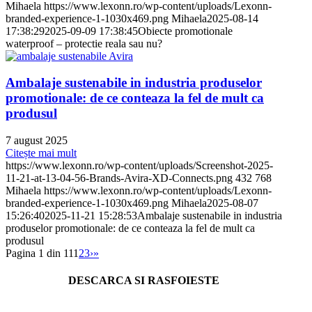
Mihaela
https://www.lexonn.ro/wp-content/uploads/Lexonn-
branded-experience-1-1030x469.png
Mihaela
2025-08-14
17:38:29
2025-09-09 17:38:45
Obiecte promotionale
waterproof – protectie reala sau nu?
Ambalaje sustenabile in industria produselor
promotionale: de ce conteaza la fel de mult ca
produsul
7 august 2025
Citește mai mult
https://www.lexonn.ro/wp-content/uploads/Screenshot-2025-
11-21-at-13-04-56-Brands-Avira-XD-Connects.png
432
768
Mihaela
https://www.lexonn.ro/wp-content/uploads/Lexonn-
branded-experience-1-1030x469.png
Mihaela
2025-08-07
15:26:40
2025-11-21 15:28:53
Ambalaje sustenabile in industria
produselor promotionale: de ce conteaza la fel de mult ca
produsul
Pagina 1 din 11
1
2
3
›
»
DESCARCA SI RASFOIESTE