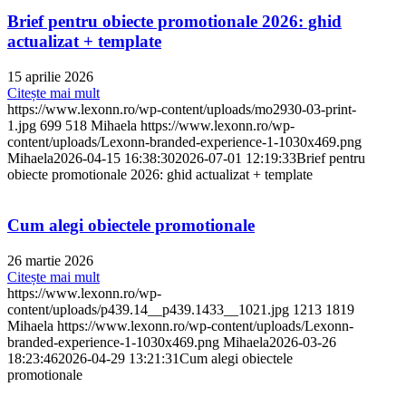
Brief pentru obiecte promotionale 2026: ghid
actualizat + template
15 aprilie 2026
Citește mai mult
https://www.lexonn.ro/wp-content/uploads/mo2930-03-print-
1.jpg
699
518
Mihaela
https://www.lexonn.ro/wp-
content/uploads/Lexonn-branded-experience-1-1030x469.png
Mihaela
2026-04-15 16:38:30
2026-07-01 12:19:33
Brief pentru
obiecte promotionale 2026: ghid actualizat + template
Cum alegi obiectele promotionale
26 martie 2026
Citește mai mult
https://www.lexonn.ro/wp-
content/uploads/p439.14__p439.1433__1021.jpg
1213
1819
Mihaela
https://www.lexonn.ro/wp-content/uploads/Lexonn-
branded-experience-1-1030x469.png
Mihaela
2026-03-26
18:23:46
2026-04-29 13:21:31
Cum alegi obiectele
promotionale