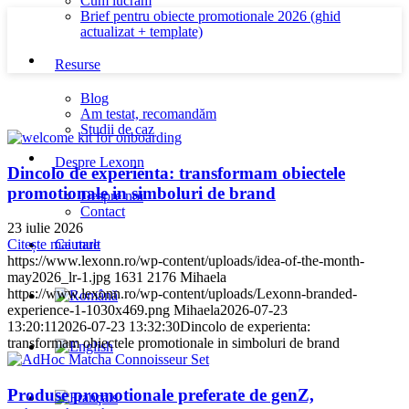
Cum lucram
Brief pentru obiecte promotionale 2026 (ghid
actualizat + template)
Resurse
Blog
Am testat, recomandăm
Studii de caz
Despre Lexonn
Dincolo de experienta: transformam obiectele
promotionale in simboluri de brand
Despre noi
Contact
23 iulie 2026
Cautare
Citește mai mult
https://www.lexonn.ro/wp-content/uploads/idea-of-the-month-
may2026_lr-1.jpg
1631
2176
Mihaela
https://www.lexonn.ro/wp-content/uploads/Lexonn-branded-
experience-1-1030x469.png
Mihaela
2026-07-23
13:20:11
2026-07-23 13:32:30
Dincolo de experienta:
transformam obiectele promotionale in simboluri de brand
Produse promotionale preferate de genZ,