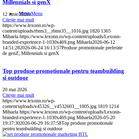
Millennials si genX
Menu
Menu
12 iunie 2026
Citește mai mult
https://www.lexonn.ro/wp-
content/uploads/rbms3__rbms35__1016.jpg
1820
1365
Mihaela
https://www.lexonn.ro/wp-content/uploads/Lexonn-
branded-experience-1-1030x469.png
Mihaela
2026-06-12
14:51:28
2026-06-24 16:13:57
Produse promotionale preferate
de genZ, Millennials si genX
Top produse promotionale pentru teambuilding
si outdoor
20 mai 2026
Citește mai mult
https://www.lexonn.ro/wp-
content/uploads/v45326__v4532603__1005.jpg
1819
1214
Mihaela
https://www.lexonn.ro/wp-content/uploads/Lexonn-
branded-experience-1-1030x469.png
Mihaela
2026-05-20
19:37:30
2026-06-29 16:37:58
Top produse promotionale
pentru teambuilding si outdoor