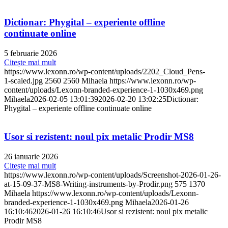
Dictionar: Phygital – experiente offline
continuate online
5 februarie 2026
Citește mai mult
https://www.lexonn.ro/wp-content/uploads/2202_Cloud_Pens-
1-scaled.jpg
2560
2560
Mihaela
https://www.lexonn.ro/wp-
content/uploads/Lexonn-branded-experience-1-1030x469.png
Mihaela
2026-02-05 13:01:39
2026-02-20 13:02:25
Dictionar:
Phygital – experiente offline continuate online
Usor si rezistent: noul pix metalic Prodir MS8
26 ianuarie 2026
Citește mai mult
https://www.lexonn.ro/wp-content/uploads/Screenshot-2026-01-26-
at-15-09-37-MS8-Writing-instruments-by-Prodir.png
575
1370
Mihaela
https://www.lexonn.ro/wp-content/uploads/Lexonn-
branded-experience-1-1030x469.png
Mihaela
2026-01-26
16:10:46
2026-01-26 16:10:46
Usor si rezistent: noul pix metalic
Prodir MS8