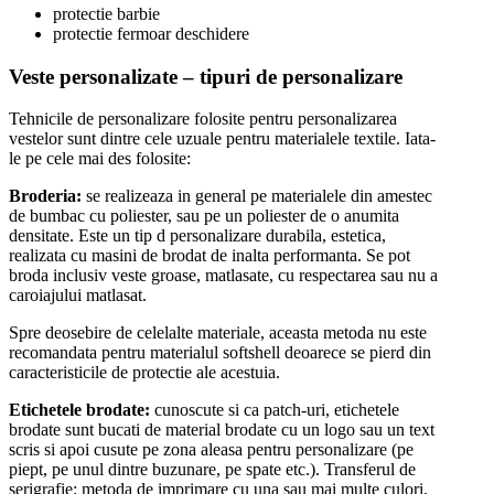
protectie barbie
protectie fermoar deschidere
Veste personalizate – tipuri de personalizare
Tehnicile de personalizare folosite pentru personalizarea
vestelor sunt dintre cele uzuale pentru materialele textile. Iata-
le pe cele mai des folosite:
Broderia:
se realizeaza in general pe materialele din amestec
de bumbac cu poliester, sau pe un poliester de o anumita
densitate. Este un tip d personalizare durabila, estetica,
realizata cu masini de brodat de inalta performanta. Se pot
broda inclusiv veste groase, matlasate, cu respectarea sau nu a
caroiajului matlasat.
Spre deosebire de celelalte materiale, aceasta metoda nu este
recomandata pentru materialul softshell deoarece se pierd din
caracteristicile de protectie ale acestuia.
Etichetele brodate:
cunoscute si ca patch-uri, etichetele
brodate sunt bucati de material brodate cu un logo sau un text
scris si apoi cusute pe zona aleasa pentru personalizare (pe
piept, pe unul dintre buzunare, pe spate etc.). Transferul de
serigrafie: metoda de imprimare cu una sau mai multe culori,