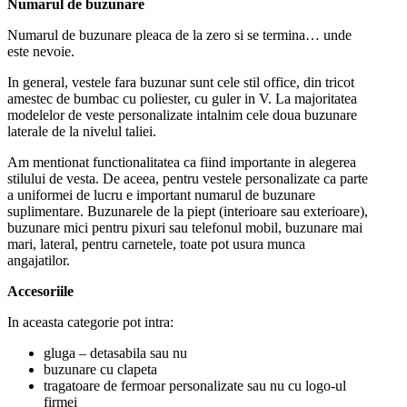
Numarul de buzunare
Numarul de buzunare pleaca de la zero si se termina… unde
este nevoie.
In general, vestele fara buzunar sunt cele stil office, din tricot
amestec de bumbac cu poliester, cu guler in V. La majoritatea
modelelor de veste personalizate intalnim cele doua buzunare
laterale de la nivelul taliei.
Am mentionat functionalitatea ca fiind importante in alegerea
stilului de vesta. De aceea, pentru vestele personalizate ca parte
a uniformei de lucru e important numarul de buzunare
suplimentare. Buzunarele de la piept (interioare sau exterioare),
buzunare mici pentru pixuri sau telefonul mobil, buzunare mai
mari, lateral, pentru carnetele, toate pot usura munca
angajatilor.
Accesoriile
In aceasta categorie pot intra:
gluga – detasabila sau nu
buzunare cu clapeta
tragatoare de fermoar personalizate sau nu cu logo-ul
firmei