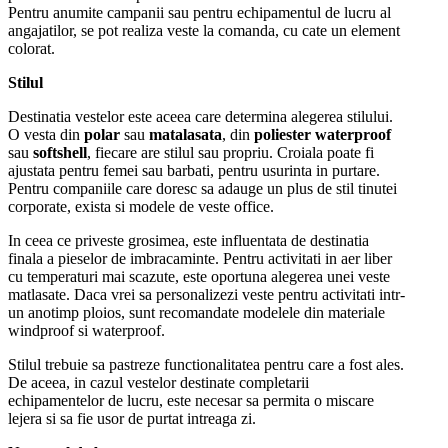
Pentru anumite campanii sau pentru echipamentul de lucru al
angajatilor, se pot realiza veste la comanda, cu cate un element
colorat.
Stilul
Destinatia vestelor este aceea care determina alegerea stilului.
O vesta din
polar
sau
matalasata
, din
poliester waterproof
sau
softshell
, fiecare are stilul sau propriu. Croiala poate fi
ajustata pentru femei sau barbati, pentru usurinta in purtare.
Pentru companiile care doresc sa adauge un plus de stil tinutei
corporate, exista si modele de veste office.
In ceea ce priveste grosimea, este influentata de destinatia
finala a pieselor de imbracaminte. Pentru activitati in aer liber
cu temperaturi mai scazute, este oportuna alegerea unei veste
matlasate. Daca vrei sa personalizezi veste pentru activitati intr-
un anotimp ploios, sunt recomandate modelele din materiale
windproof si waterproof.
Stilul trebuie sa pastreze functionalitatea pentru care a fost ales.
De aceea, in cazul vestelor destinate completarii
echipamentelor de lucru, este necesar sa permita o miscare
lejera si sa fie usor de purtat intreaga zi.