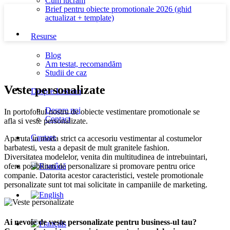
Cum lucram
Brief pentru obiecte promotionale 2026 (ghid
actualizat + template)
Resurse
Blog
Am testat, recomandăm
Studii de caz
Veste personalizate
Despre Lexonn
Despre noi
In portofoliul nostru de obiecte vestimentare promotionale se
Contact
afla si veste personalizate.
Cautare
Aparuta in moda strict ca accesoriu vestimentar al costumelor
barbatesti, vesta a depasit de mult granitele fashion.
Diversitatea modelelor, venita din multitudinea de intrebuintari,
ofera posibilitati de personalizare si promovare pentru orice
companie. Datorita acestor caracteristici, vestele promotionale
personalizate sunt tot mai solicitate in campaniile de marketing.
Ai nevoie de veste personalizate pentru business-ul tau?