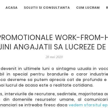
ACASA
SOLUTII SI CONSULTANTA
CUM LUCRAM
PROMOTIONALE WORK-FROM-
IJINI ANGAJATII SA LUCREZE D
28 mai 2020
venit in ultimele luni o sintagma uzuala in voca
bil in special pentru brandurile a caror industr
inca devreme sa putem aprecia cat de profunda e
noi lucrul de acasa este o realitate cotidiana.
ss, interviurile de recrutare, sedintele, majoritatea 
sti din domeniile resurselor umane, al comunicarii
 financiari se intreaba firesc daca
vedem sfarsitul epo