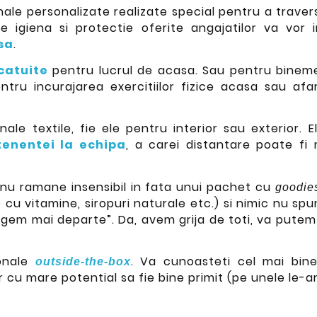
ale personalizate realizate special pentru a trave
 de igiena si protectie oferite angajatilor va vor 
sa
.
lcatuite
pentru lucrul de acasa. Sau pentru binem
ntru incurajarea exercitiilor fizice acasa sau af
ale textile, fie ele pentru interior sau exterior. 
tenentei la echipa
, a carei distantare poate fi 
 nu ramane insensibil in fata unui pachet cu
goodi
 cu vitamine, siropuri naturale etc.) si nimic nu s
rgem mai departe”. Da, avem grija de toti, va pute
onale
. Va cunoasteti cel mai bine 
outside-the-box
cu mare potential sa fie bine primit (pe unele le-am