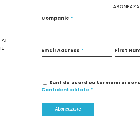
ABONEAZA-
Companie
*
 SI
TE
Email Address
*
First Na
Sunt de acord cu termenii si cond
Confidentialitate
*