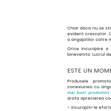
Chiar daca nu se sti
evident crescator. 
a angajatilor catre
Orice incurajare a 
binevenita. Lucrul d
ESTE UN MOM
Produsele promoti
conexiunea cu angaj
mai buni promotori
arata aprecierea ca
– incurajati-le efort