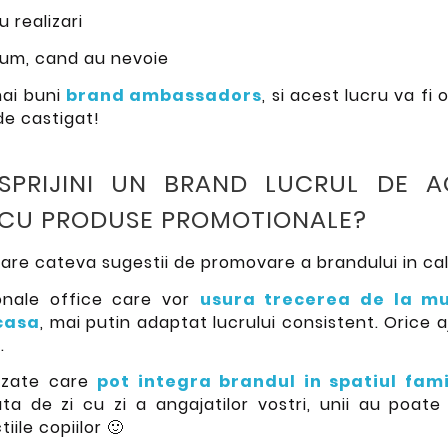
 realizari
 acum, cand au nevoie
mai buni
brand ambassadors
, si acest lucru va fi 
de castigat!
PRIJINI UN BRAND LUCRUL DE A
CU PRODUSE PROMOTIONALE?
are cateva sugestii de promovare a brandului in cal
onale office care vor
usura trecerea de la mu
acasa
, mai putin adaptat lucrului consistent. Orice a
.
izate care
pot integra brandul in spatiul fami
ata de zi cu zi a angajatilor vostri, unii au poate
iile copiilor 🙂