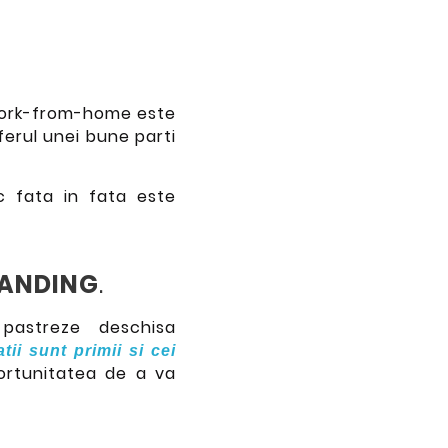
l work-from-home este
erul unei bune parti
ic fata in fata este
RANDING
.
 pastreze deschisa
tii sunt primii si cei
portunitatea de a va