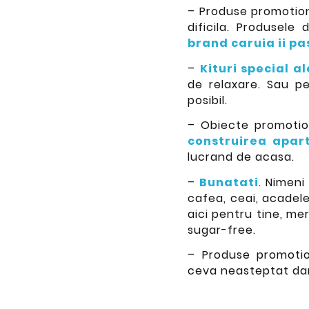
– Produse promotion
dificila. Produsele
brand caruia ii pa
–
Kituri special a
de relaxare. Sau pe
posibil.
– Obiecte promotion
construirea apar
lucrand de acasa.
–
Bunatati
. Nimeni
cafea, ceai, acadele
aici pentru tine, me
sugar-free.
– Produse promoti
ceva neasteptat dar 