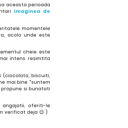
rsa aceasta perioada
intari
imaginea de
eritatele momentele
ara, acolo unde este
Elementul cheie este
mai intens resimtita
(ciocolata, biscuiti,
es
pune mai bine ”suntem
m propune si bunatati
angajatii, oferiti-le
 verificat deja 😉 )