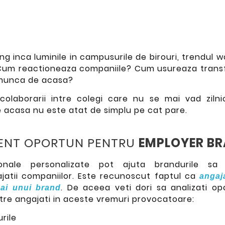
ng inca luminile in campusurile de birouri, trendu
Cum reactioneaza companiile? Cum usureaza transf
 munca de acasa?
colaborarii intre colegi care nu se mai vad ziln
e acasa nu este atat de simplu pe cat pare.
ENT OPORTUN PENTRU
EMPLOYER B
onale personalizate pot ajuta brandurile sa
atii companiilor. Este recunoscut faptul ca
angaja
. De aceea veti dori sa analizati o
 ai unui brand
tre angajati in aceste vremuri provocatoare:
urile