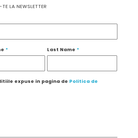
TE LA NEWSLETTER
me
*
Last Name
*
itiile expuse in pagina de
Politica de