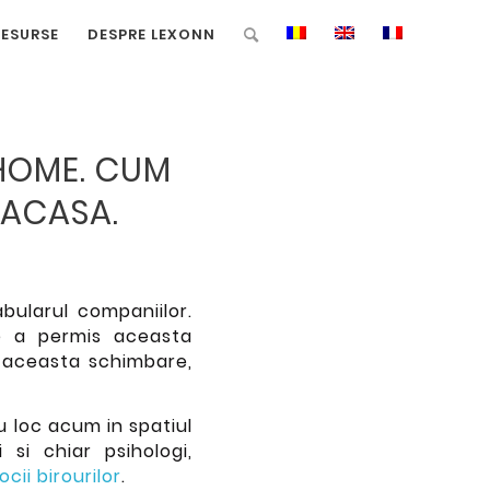
RESURSE
DESPRE LEXONN
HOME. CUM
E ACASA.
bularul companiilor.
ie a permis aceasta
 aceasta schimbare,
au loc acum in spatiul
 si chiar psihologi,
cii birourilor
.