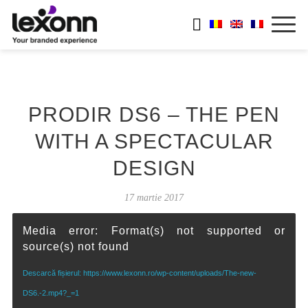
PRODIR DS6 – THE PEN
WITH A SPECTACULAR
DESIGN
17 martie 2017
Media error: Format(s) not supported or
source(s) not found
Descarcă fișierul: https://www.lexonn.ro/wp-content/uploads/The-new-
DS6.-2.mp4?_=1