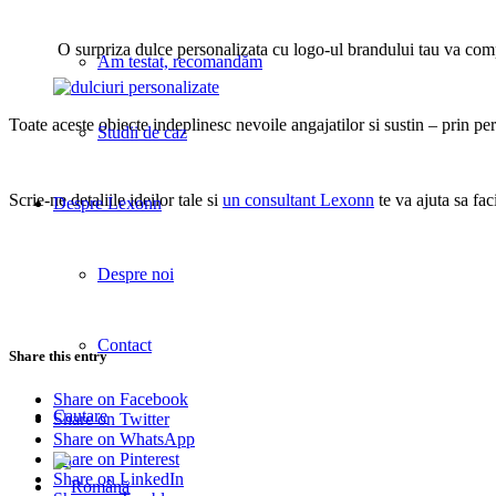
O surpriza dulce personalizata cu logo-ul brandului tau va comp
Am testat, recomandăm
Toate aceste obiecte indeplinesc nevoile angajatilor si sustin – prin p
Studii de caz
Scrie-ne detaliile ideilor tale si
un consultant Lexonn
te va ajuta sa fac
Despre Lexonn
Despre noi
Contact
Share this entry
Share on Facebook
Cautare
Share on Twitter
Share on WhatsApp
Share on Pinterest
Share on LinkedIn