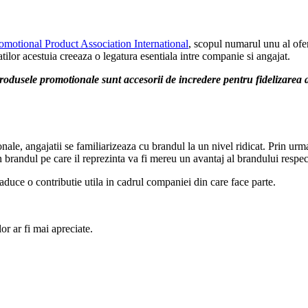
omotional Product Association International
, scopul numarul unu al ofer
atilor acestuia creeaza o legatura esentiala intre companie si angajat.
rodusele promotionale sunt accesorii de incredere pentru fidelizarea 
nale, angajatii se familiarizeaza cu brandul la un nivel ridicat. Prin ur
 brandul pe care il reprezinta va fi mereu un avantaj al brandului respec
duce o contributie utila in cadrul companiei din care face parte.
or ar fi mai apreciate.