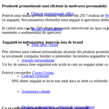
Produsele promotionale sunt eficiente in motivarea personalului
Obiecte promotionale office
Potrivit unui studiu privind volumul vanzarilor din 2017 realizat de
Pr
cu angajatii. Recunoasterea eforturilor unui angajat si aprecierea abilit
In cadrul unui sondaj, 72% dintre persoanele intervievate au spus ca
p
Textile personalizate
reamintire a sentimentului de apreciere.
Angajatii isi imbunatatesc impresia fata de brand
Timp liber / Sport
Prin oferirea unor cadouri personalizate alcatuite din produse promotio
sa recomande compania familiei si prietenilor. Increderea angajatilor in
Agende personalizate
Un loc de munca bine organizat este acela in care un angajat simte ca a
Potrivit cercetarilor
Cicero Group:
Cadouri corporate
69% dintre angajati ar lucra mai mult daca ar simti ca eforturile l
Asigurarea calitatii
Produse personalizate – tehnici de personalizare
Cu ce cadouri personalizate iti poti rasplati angajatii?