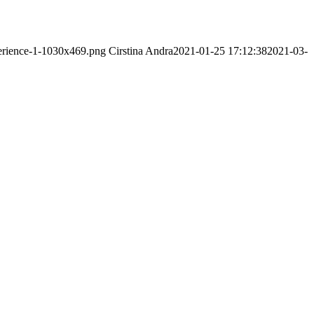
erience-1-1030x469.png
Cirstina Andra
2021-01-25 17:12:38
2021-03-