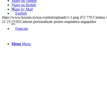
Share on Tumblr
Share on Reddit
Share by Mail
https://www.lexonn.ro/wp-content/uploads/1-1.png
472
770
Cirstina
21 21:28:01
Cadouri personalizate pentru rasplatirea angajatilor
Menu
Menu