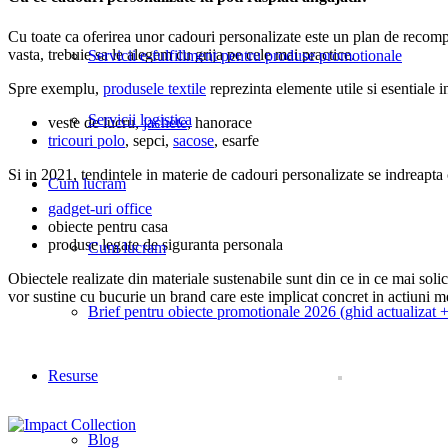
Cu toate ca oferirea unor cadouri personalizate este un plan de recompen
vasta, trebuie sa le alegem cu grija pe cele mai practice.
Servicii e-fulfillment pentru produse promotionale
Spre exemplu,
produsele textile
reprezinta elemente utile si esentiale in
Servicii logistica
veste de lucru,
jachete
, hanorace
tricouri polo
, sepci,
sacose
, esarfe
Si in 2021, tendintele in materie de cadouri personalizate se indreapt
Cum lucram
gadget-uri office
obiecte pentru casa
produse legate de siguranta personala
Cum lucram
Obiectele realizate din materiale sustenabile sunt din ce in ce mai soli
vor sustine cu bucurie un brand care este implicat concret in actiuni m
Brief pentru obiecte promotionale 2026 (ghid actualizat +
Resurse
Blog