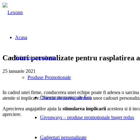
Acasa
Cadouri personalizate pentru rasplatirea a
Solutii si consultanta
25 ianuarie 2021
Produse Promotionale
In cadrul unei firme, conducerea unei echipe poate fi adesea o sarcina
Obiecte promotionale Eco
atentie si implicare. Tocmai de aceea, oferirea unor cadouri personaliza
Aprecierea angajatilor ajuta la
stimularea implicarii
acestora si ii in
apreciere.
Giveaways – produse promotionale buget redus
Gadgeturi personalizate