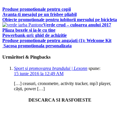
Produse promotionale pentru copii
Avanta-ti mesajul pe un frisbee pliabil
Obiecte promotionale pentru iubitorii mersului pe bicicleta
Verde crud – culoarea anului 2017
Pliaza boxele si ia-le cu tine
Powerbank-uri: ghid de achizitie
Produse promotionale pentru angajati (1): Welcome Kit
Sacosa promotionala personalizata
Urmăritori & Pingbacks
Sport si promovarea brandului | Lexonn
spune:
15 iunie 2016 la 12:49 AM
[…] ceasuri, cronometre, activity tracker, mp3 player,
căști, power […]
DESCARCA SI RASFOIESTE