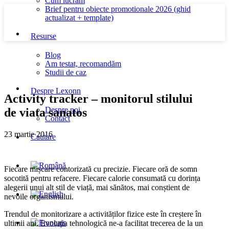
Cum lucram
Brief pentru obiecte promotionale 2026 (ghid
actualizat + template)
Resurse
Blog
Am testat, recomandăm
Studii de caz
Despre Lexonn
Activity tracker – monitorul stilului
Despre noi
de viata sanatos
Contact
23 martie 2016
Cautare
Fiecare mișcare contorizată cu precizie. Fiecare oră de somn
socotită pentru refacere. Fiecare calorie consumată cu dorința
alegerii unui alt stil de viață, mai sănătos, mai conștient de
nevoile organismului.
Trendul de monitorizare a activităților fizice este în creștere în
ultimii ani. Evoluția tehnologică ne-a facilitat trecerea de la un