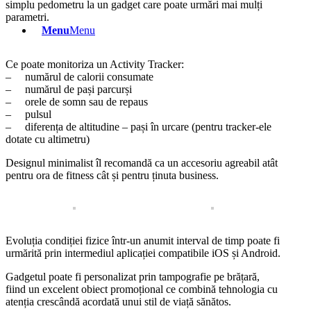
simplu pedometru la un gadget care poate urmări mai mulți
parametri.
Menu
Menu
Ce poate monitoriza un Activity Tracker:
– numărul de calorii consumate
– numărul de pași parcurși
– orele de somn sau de repaus
– pulsul
– diferența de altitudine – pași în urcare (pentru tracker-ele
dotate cu altimetru)
Designul minimalist îl recomandă ca un accesoriu agreabil atât
pentru ora de fitness cât și pentru ținuta business.
Evoluția condiției fizice într-un anumit interval de timp poate fi
urmărită prin intermediul aplicației compatibile iOS și Android.
Gadgetul poate fi personalizat prin tampografie pe brățară,
fiind un excelent obiect promoțional ce combină tehnologia cu
atenția crescândă acordată unui stil de viață sănătos.